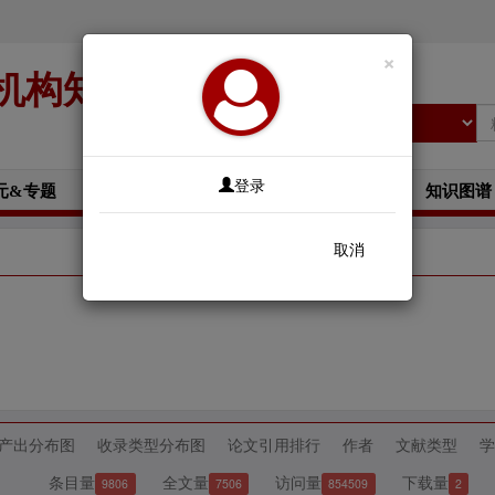
×
机构知识库
登录
元&专题
作者
文献类型
学科分类
知识图谱
取消
产出分布图
收录类型分布图
论文引用排行
作者
文献类型
学
条目量
全文量
访问量
下载量
9806
7506
854509
2