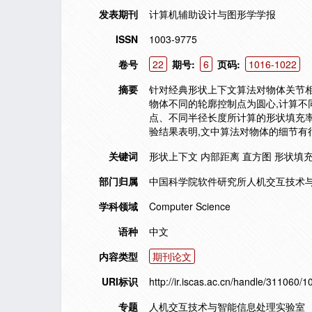
发表期刊
计算机辅助设计与图形学学报
ISSN
1003-9775
卷号
22
期号:
6
页码:
1016-1022
摘要
针对经典形状上下文算法对物体关节相
物体不同的轮廓控制点为圆心,计算不
点、不同半径长度所计算的形状填充率
验结果表明,文中算法对物体的细节有
关键词
形状上下文 内部距离 直方图 形状填充率filling G
部门归属
中国科学院软件研究所人机交互技术与
学科领域
Computer Science
语种
中文
内容类型
期刊论文
URI标识
http://ir.iscas.ac.cn/handle/311060/
专题
人机交互技术与智能信息处理实验室