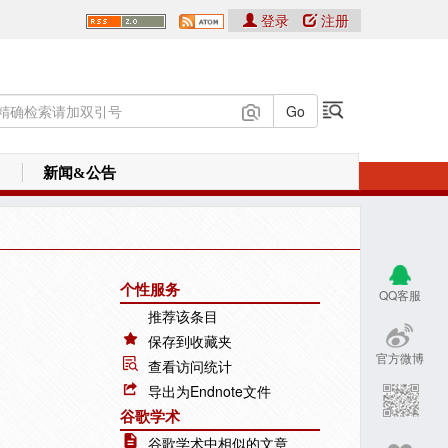
登录
注册
新闻&公告
个性服务
QQ客服
推荐该条目
保存到收藏夹
官方微博
查看访问统计
导出为Endnote文件
谷歌学术
谷歌学术中相似的文章