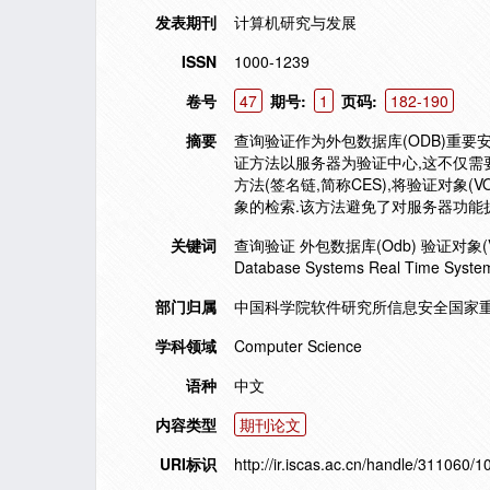
发表期刊
计算机研究与发展
ISSN
1000-1239
卷号
47
期号:
1
页码:
182-190
摘要
查询验证作为外包数据库(ODB)重
证方法以服务器为验证中心,这不仅需
方法(签名链,简称CES),将验证对
象的检索.该方法避免了对服务器功能扩
关键词
查询验证 外包数据库(Odb) 验证对象(Vo) 签名
Database Systems Real Time Syste
部门归属
中国科学院软件研究所信息安全国家重
学科领域
Computer Science
语种
中文
内容类型
期刊论文
URI标识
http://ir.iscas.ac.cn/handle/311060/