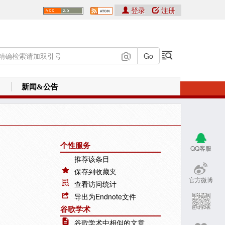
登录
注册
新闻&公告
个性服务
QQ客服
推荐该条目
保存到收藏夹
官方微博
查看访问统计
导出为Endnote文件
谷歌学术
谷歌学术中相似的文章