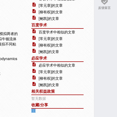
[常元章]的文章
反馈留言
[柳有权]的文章
[鲍凯]的文章
百度学术
百度学术中相似的文章
模拟两者的
[常元章]的文章
拟牛顿流体
模拟不同粘
[柳有权]的文章
[鲍凯]的文章
必应学术
dynamics
必应学术中相似的文章
[常元章]的文章
;
[柳有权]的文章
[鲍凯]的文章
相关权益政策
暂无数据
收藏/分享