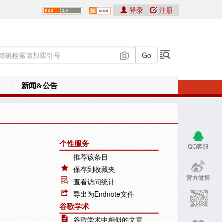
登录
注册
新闻&公告
个性服务
QQ客服
推荐该条目
保存到收藏夹
官方微博
查看访问统计
导出为Endnote文件
谷歌学术
谷歌学术中相似的文章