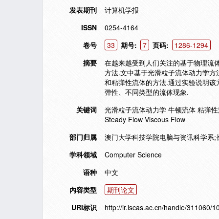
发表期刊
计算机学报
ISSN
0254-4164
卷号
33
期号:
7
页码:
1286-1294
摘要
在越来越受到人们关注的基于物理流体
方法.文中基于光滑粒子流体动力学方
和粘弹性流体的方法.通过实验说明该
弹性、不同类型的流体现象.
关键词
光滑粒子流体动力学 牛顿流体 粘弹性流体 纳维-斯
Steady Flow Viscous Flow
部门归属
澳门大学科技学院电脑与资讯科学系;
学科领域
Computer Science
语种
中文
内容类型
期刊论文
URI标识
http://ir.iscas.ac.cn/handle/311060/