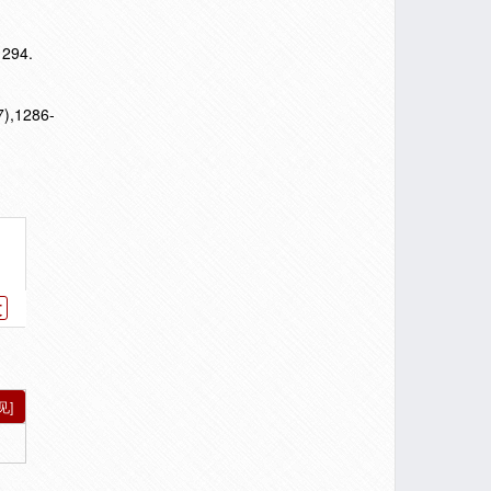
94.
7),1286-
文
见]