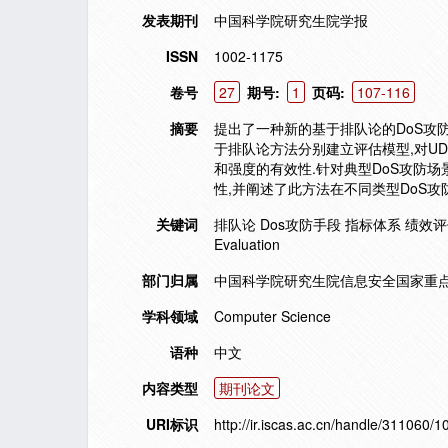
发表期刊
中国科学院研究生院学报
ISSN
1002-1175
卷号
27
期号:
1
页码:
107-116
摘要
提出了一种新的基于排队论的DoS攻
于排队论方法分别建立评估模型,对UDP
和强度的有效性.针对典型DoS攻防
性,并阐述了此方法在不同类型DoS攻
关键词
排队论 Dos攻防手段 指标体系 绩效评估queueing
Evaluation
部门归属
中国科学院研究生院信息安全国家重点
学科领域
Computer Science
语种
中文
内容类型
期刊论文
URI标识
http://ir.iscas.ac.cn/handle/311060/