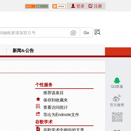
登录
注册
新闻&公告
个性服务
QQ客服
推荐该条目
保存到收藏夹
官方微博
查看访问统计
导出为Endnote文件
谷歌学术
谷歌学术中相似的文章