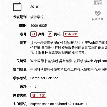
2010
发表期刊
软件学报
反馈留言
ISSN
1000-9825
卷号
21
期号:
2
页码:
194-208
摘要
提出一种资源敏感的性能诊断方法.对于Web应用
特征链,并依据运行时资源服务时间异常实现性能异
化,诊断各种资源使用相关的性能异常.
关键词
Web应用 性能诊断 异常检测 资源敏感web Application Perf
部门归属
中国科学院软件研究所软件工程技术研究中心;中国
学科领域
Computer Science
语种
中文
内容类型
期刊论文
URI标识
http://ir.iscas.ac.cn/handle/311060/10086