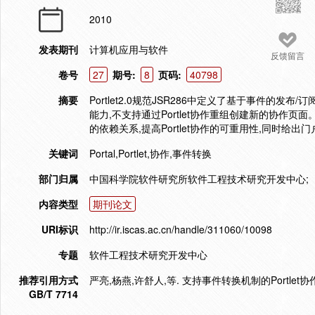
2010
发表期刊
计算机应用与软件
反馈留言
卷号
27
期号:
8
页码:
40798
摘要
Portlet2.0规范JSR286中定义了基于事件的发布/
能力,不支持通过Portlet协作重组创建新的协作页面
的依赖关系,提高Portlet协作的可重用性,同时给出
关键词
Portal,Portlet,协作,事件转换
部门归属
中国科学院软件研究所软件工程技术研究开发中心;
内容类型
期刊论文
URI标识
http://ir.iscas.ac.cn/handle/311060/10098
专题
软件工程技术研究开发中心
推荐引用方式
严亮,杨燕,许舒人,等. 支持事件转换机制的Portlet协作的设
GB/T 7714