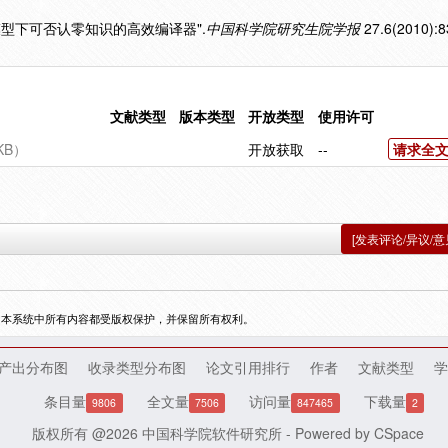
考串模型下可否认零知识的高效编译器".
中国科学院研究生院学报
27.6(2010):8
文献类型
版本类型
开放类型
使用许可
KB）
开放获取
--
请求全
[发表评论/异议/意
，本系统中所有内容都受版权保护，并保留所有权利。
产出分布图
收录类型分布图
论文引用排行
作者
文献类型
学
条目量
全文量
访问量
下载量
9806
7506
847465
2
版权所有 @2026
中国科学院软件研究所
- Powered by
CSpace