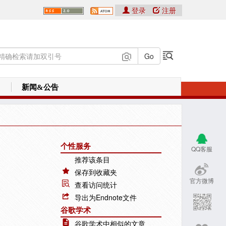
登录
注册
新闻&公告
个性服务
QQ客服
推荐该条目
保存到收藏夹
官方微博
查看访问统计
导出为Endnote文件
谷歌学术
谷歌学术中相似的文章