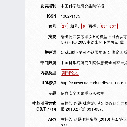
发表期刊
中国科学院研究生院学报
ISSN
1002-1175
卷号
27
期号:
6
页码:
831-837
摘要
给出公共参考串(CRS)模型下可否认零
CRYPTO 2003中给出的下界可知
关键词
Crs模型下的可否认零知识 Σ-协议 Σ-
部门归属
中国科学院研究生院信息安全国家重点
内容类型
期刊论文
URI标识
http://ir.iscas.ac.cn/handle/311060/
专题
信息安全国家重点实验室
推荐引用方式
黄桂芳,胡磊,林东岱. 从Σ-协议到公
GB/T 7714
报,2010,27(6):831-837.
APA
黄桂芳,胡磊,&林东岱.(2010).从
837.