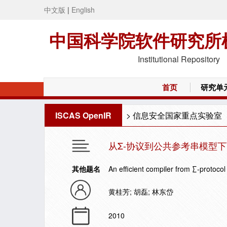
中文版
|
English
中国科学院软件研究所
Institutional Repository
首页
研究单
ISCAS OpenIR
>
信息安全国家重点实验室
从Σ-协议到公共参考串模型
其他题名
An efficient compiler from ∑-protoco
黄桂芳; 胡磊; 林东岱
2010