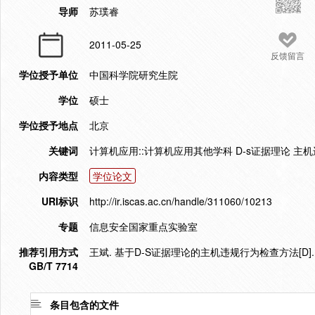
导师
苏璞睿
2011-05-25
反馈留言
学位授予单位
中国科学院研究生院
学位
硕士
学位授予地点
北京
关键词
计算机应用::计算机应用其他学科 D-s证据理论 主
内容类型
学位论文
URI标识
http://ir.iscas.ac.cn/handle/311060/10213
专题
信息安全国家重点实验室
推荐引用方式
王斌. 基于D-S证据理论的主机违规行为检查方法[D]. 
GB/T 7714
条目包含的文件