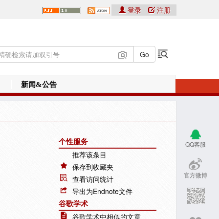
登录
注册
新闻&公告
个性服务
QQ客服
推荐该条目
保存到收藏夹
官方微博
查看访问统计
导出为Endnote文件
谷歌学术
谷歌学术中相似的文章