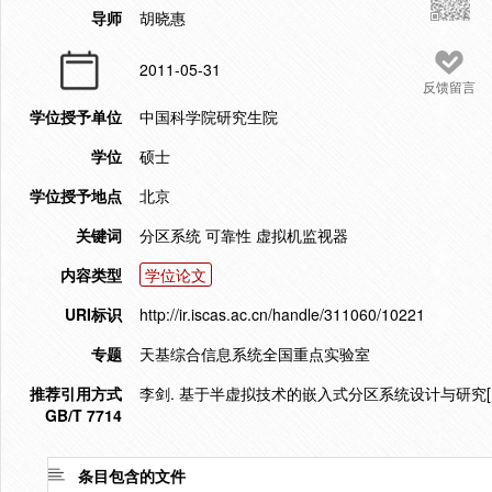
导师
胡晓惠
2011-05-31
反馈留言
学位授予单位
中国科学院研究生院
学位
硕士
学位授予地点
北京
关键词
分区系统 可靠性 虚拟机监视器
内容类型
学位论文
URI标识
http://ir.iscas.ac.cn/handle/311060/10221
专题
天基综合信息系统全国重点实验室
推荐引用方式
李剑. 基于半虚拟技术的嵌入式分区系统设计与研究[D].
GB/T 7714
条目包含的文件