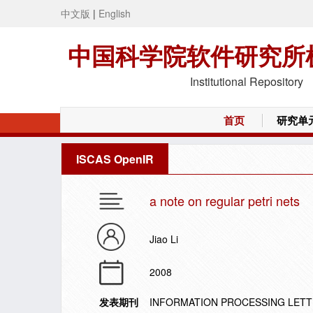
中文版
|
English
中国科学院软件研究所
Institutional Repository
首页
研究单
ISCAS OpenIR
a note on regular petri nets
Jiao Li
2008
发表期刊
INFORMATION PROCESSING LET