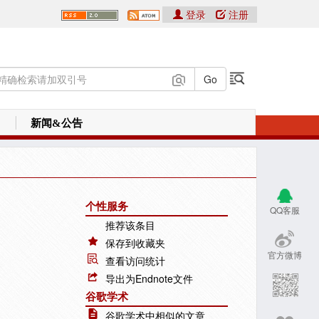
登录
注册
新闻&公告
个性服务
QQ客服
推荐该条目
保存到收藏夹
官方微博
查看访问统计
导出为Endnote文件
谷歌学术
谷歌学术中相似的文章