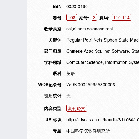
ISSN
0020-0190
卷号
108
期号:
3
页码:
110-114
收录类别
sci,ei,acm,sciencedirect
关键词
Regular Petri Nets Siphon State Ma
部门归属
Chinese Acad Sci, Inst Software, Sta
学科领域
Computer Science, Information Sys
语种
英语
WOS记录号
WOS:000259955300006
引用统计
无
内容类型
期刊论文
URI标识
http://ir.iscas.ac.cn/handle/311060/
专题
中国科学院软件研究所