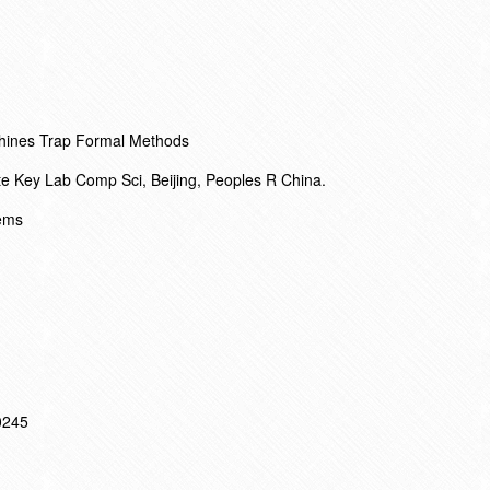
chines Trap Formal Methods
te Key Lab Comp Sci, Beijing, Peoples R China.
tems
10245