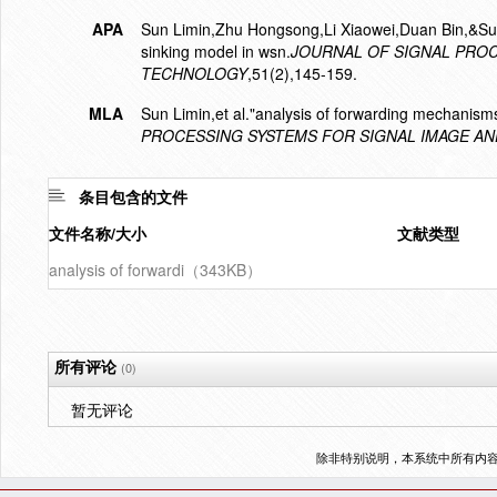
APA
Sun Limin,Zhu Hongsong,Li Xiaowei,Duan Bin,&Sun 
sinking model in wsn.
JOURNAL OF SIGNAL PROC
TECHNOLOGY
,51(2),145-159.
MLA
Sun Limin,et al."analysis of forwarding mechanisms
PROCESSING SYSTEMS FOR SIGNAL IMAGE A
条目包含的文件
文件名称/大小
文献类型
analysis of forwardi（343KB）
所有评论
(0)
暂无评论
除非特别说明，本系统中所有内