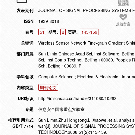
发表期刊
JOURNAL OF SIGNAL PROCESSING SYSTEMS 
ISSN
1939-8018
反馈留言
卷号
51
期号:
2
页码:
145-159
关键词
Wireless Sensor Network Fine-grain Gradient Sink
部门归属
Sun Limin Chinese Acad Sci, Inst Software, Beiji
Sci, Inst Comp Technol, Beijing 100080, Peoples 
Sch, Beijing 100039, P
学科领域
Computer Science ; Electrical & Electronic ; Infor
内容类型
期刊论文
URI标识
http://ir.iscas.ac.cn/handle/311060/10263
专题
信息安全国家重点实验室
推荐引用方式
Sun Limin,Zhu Hongsong,Li Xiaowei,et al. analysis
GB/T 7714
wsn[J]. JOURNAL OF SIGNAL PROCESSING SY
TECHNOLOGY,2008,51(2):145-159.