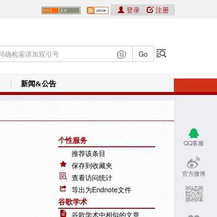
登录
注册
新闻&公告
个性服务
QQ客服
推荐该条目
保存到收藏夹
官方微博
查看访问统计
导出为Endnote文件
谷歌学术
谷歌学术中相似的文章