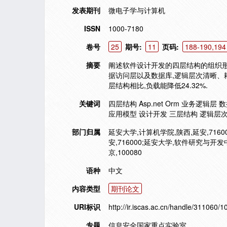
发表期刊
微电子学与计算机
ISSN
1000-7180
卷号
25
期号:
11
页码:
188-190,194
摘要
阐述软件设计开发的四层结构的组织形
据访问层以及数据库,逻辑层次清晰、耦
层结构相比,负载能降低24.32%.
关键词
四层结构 Asp.net Orm 业务逻
应用模型 设计开发 三层结构 逻辑层次 
部门归属
延安大学,计算机学院,陕西,延安,7160
安,716000;延安大学,软件研究与开
京,100080
语种
中文
内容类型
期刊论文
URI标识
http://ir.iscas.ac.cn/handle/311060/
专题
信息安全国家重点实验室