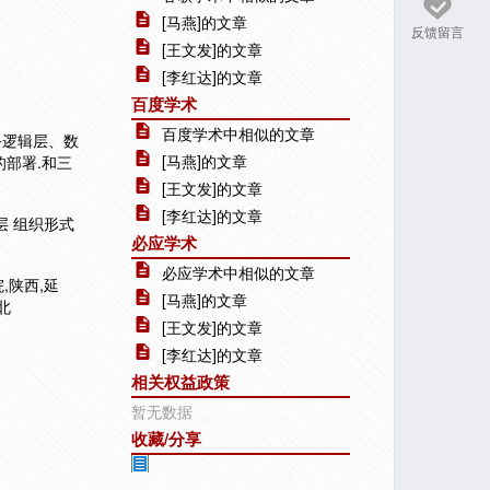
[马燕]的文章
反馈留言
[王文发]的文章
[李红达]的文章
百度学术
百度学术中相似的文章
务逻辑层、数
[马燕]的文章
的部署.和三
[王文发]的文章
[李红达]的文章
层 组织形式
必应学术
必应学术中相似的文章
,陕西,延
[马燕]的文章
北
[王文发]的文章
[李红达]的文章
相关权益政策
暂无数据
收藏/分享