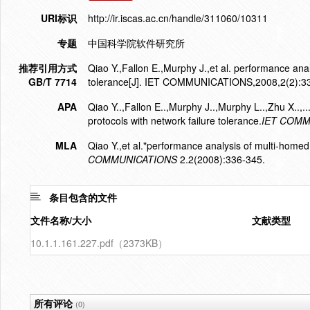
URI标识
http://ir.iscas.ac.cn/handle/311060/10311
专题
中国科学院软件研究所
推荐引用方式
Qiao Y.,Fallon E.,Murphy J.,et al. performance anal
GB/T 7714
tolerance[J]. IET COMMUNICATIONS,2008,2(2):3
APA
Qiao Y..,Fallon E..,Murphy J..,Murphy L..,Zhu X..,
protocols with network failure tolerance.
IET COMM
MLA
Qiao Y.,et al."performance analysis of multi-homed 
COMMUNICATIONS
2.2(2008):336-345.
条目包含的文件
文件名称/大小
文献类型
10.1.1.161.227.pdf（2373KB）
所有评论
(0)