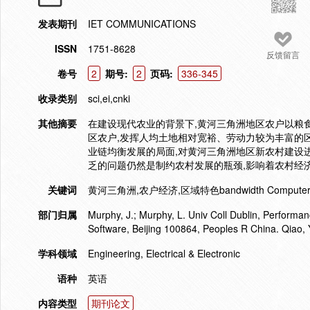
发表期刊
IET COMMUNICATIONS
ISSN
1751-8628
反馈留言
卷号
2
期号:
2
页码:
336-345
收录类别
sci,ei,cnki
其他摘要
在建设现代农业的背景下,黄河三角洲地区农户以粮
区农户,发挥人均土地相对宽裕、劳动力较为丰富的
业链均衡发展的局面,对黄河三角洲地区新农村建设
乏的问题仍然是制约农村发展的瓶颈,影响着农村经
关键词
黄河三角洲,农户经济,区域特色bandwidth Computer Simul
部门归属
Murphy, J.; Murphy, L. Univ Coll Dublin, Performan
Software, Beijing 100864, Peoples R China. Qiao, 
学科领域
Engineering, Electrical & Electronic
语种
英语
内容类型
期刊论文