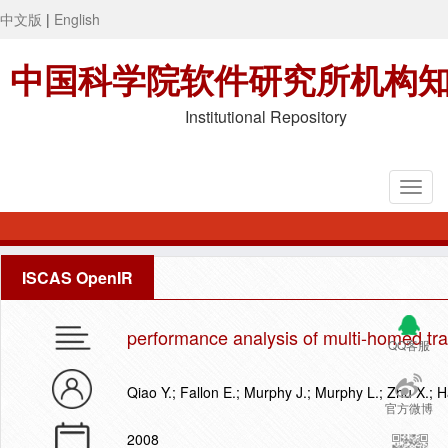
中文版
|
English
中国科学院软件研究所机构
Institutional Repository
ISCAS OpenIR
performance analysis of multi-homed tran
QQ客服
Qiao Y.; Fallon E.; Murphy J.; Murphy L.; Zhu X.; 
官方微博
2008