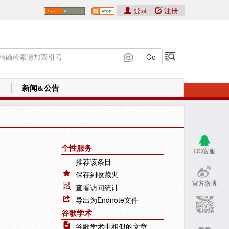
登录
注册
新闻&公告
个性服务
QQ客服
推荐该条目
保存到收藏夹
官方微博
查看访问统计
导出为Endnote文件
谷歌学术
谷歌学术中相似的文章