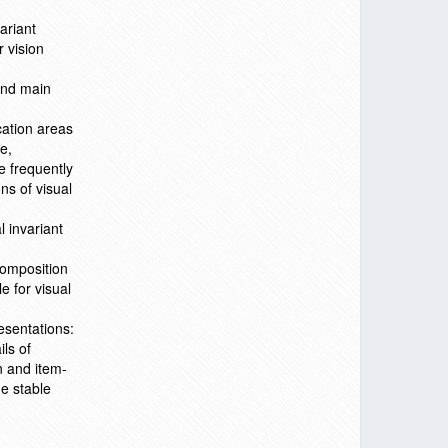
ariant
r vision
 and main
ication areas
e,
e frequently
ns of visual
 invariant
composition
e for visual
esentations:
ls of
n and item-
e stable