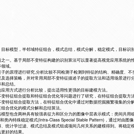
，目标模型，半邻域特征组合，模式总结，模式分解，稳定模式，目标识
题之一。基于局部不变特征构建的识别算法可以显著提高视觉应用系统的
等领域。
述子的原理进行研究,分析比较不同检测子检测到特征的结构、精确度、不
景及选择策略，并对常用局部不变特征描述子的提取方法和适用场景进行
释和总结。
的应用方式进行分析比较，提出适用性更强的目标建模方法。
不变特征组合提取和特征组合优化等问题进行了研究，在特征组合提取方
不变特征组合提取方法，在特征组合优化中通过对数据挖掘频繁项集的分
征组合优化的模式分解和总结算法。
该模型包含两种具有较强表征力和区分力的图像中层表示模式：类间共用
attern)和类内特殊稳定模式(Intra-Class Special Stable Pattern)，通过
解、统计学过滤、模式总结及模式组成项间几何关系的建模得到。将稳定
法更好的结果。