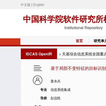
中文版
|
English
中国科学院软件研究所
Institutional Repository
首页
研究单
ISCAS OpenIR
>
天基综合信息系统全国重
基于局部不变特征的目标识别
姜永兵
专业
信息系统集成
导师
彭启民