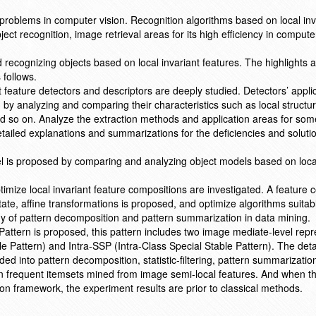
 problems in computer vision. Recognition algorithms based on local inv
ct recognition, image retrieval areas for its high efficiency in compute
 recognizing objects based on local invariant features. The highlights
 follows.
iant feature detectors and descriptors are deeply studied. Detectors’ appl
 by analyzing and comparing their characteristics such as local structur
and so on. Analyze the extraction methods and application areas for som
etailed explanations and summarizations for the deficiencies and solutio
l is proposed by comparing and analyzing object models based on local
imize local invariant feature compositions are investigated. A feature 
tate, affine transformations is proposed, and optimize algorithms suitabl
y of pattern decomposition and pattern summarization in data mining.
attern is proposed, this pattern includes two image mediate-level repr
 Pattern) and Intra-SSP (Intra-Class Special Stable Pattern). The detai
ded into pattern decomposition, statistic-filtering, pattern summarizatio
n frequent itemsets mined from image semi-local features. And when th
ion framework, the experiment results are prior to classical methods.