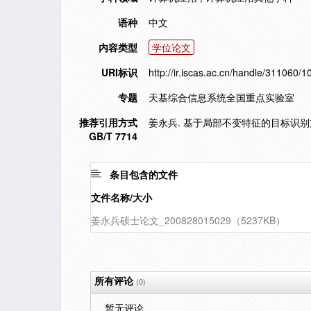
语种
中文
内容类型
学位论文
URI标识
http://ir.iscas.ac.cn/handle/311060/
专题
天基综合信息系统全国重点实验室
推荐引用方式
姜永兵. 基于局部不变特征的目标识别方法
GB/T 7714
条目包含的文件
文件名称/大小
姜永兵硕士论文_200828015029（5237KB）
所有评论
(0)
暂无评论