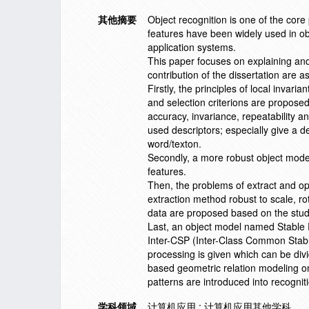
其他摘要
Object recognition is one of the core
features have been widely used in obje
application systems.
This paper focuses on explaining and
contribution of the dissertation are as
Firstly, the principles of local invar
and selection criterions are proposed
accuracy, invariance, repeatability 
used descriptors; especially give a d
word/texton.
Secondly, a more robust object mode
features.
Then, the problems of extract and opt
extraction method robust to scale, ro
data are proposed based on the stud
Last, an object model named Stable P
Inter-CSP (Inter-Class Common Stable
processing is given which can be divi
based geometric relation modeling o
patterns are introduced into recognit
学科领域
计算机应用 ; 计算机应用其他学科