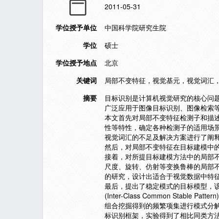
2011-05-31
学位授予单位
中国科学院研究生院
学位
硕士
学位授予地点
北京
关键词
局部不变特征，视觉基元，视觉词汇
摘要
目标识别是计算机视觉研究的核心问
广泛应用于图像目标识别、图像检索
本文首先对局部不变特征检测子和描
性等特性，确定各种检测子的适用场
视觉词汇的不足及解决方案进行了阐
然后，对局部不变特征在目标建模中
接着，对所提目标建模方法中的局部
尺度、旋转、仿射等变换鲁棒的局部
的研究，设计出适合于视觉数据中特
最后，提出了稳定模式的目标模型，
(Inter-Class Common Stable P
组合挖掘得到的频繁项集进行模式分
标识别框架，实验得到了相比同类方