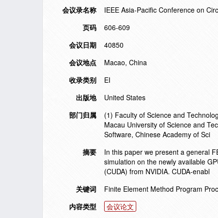
会议录名称
IEEE Asia-Pacific Conference on Ci
页码
606-609
会议日期
40850
会议地点
Macao, China
收录类别
EI
出版地
United States
部门归属
(1) Faculty of Science and Technolog
Macau University of Science and Tec
Software, Chinese Academy of Sci
摘要
In this paper we present a general F
simulation on the newly available GP
(CUDA) from NVIDIA. CUDA-enabl
关键词
Finite Element Method Program Pro
内容类型
会议论文