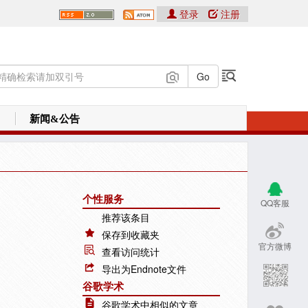
登录
注册
新闻&公告
个性服务
QQ客服
推荐该条目
保存到收藏夹
官方微博
查看访问统计
导出为Endnote文件
谷歌学术
谷歌学术中相似的文章