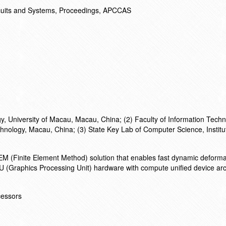
rcuits and Systems, Proceedings, APCCAS
y, University of Macau, Macau, China; (2) Faculty of Information Techn
hnology, Macau, China; (3) State Key Lab of Computer Science, Institu
EM (Finite Element Method) solution that enables fast dynamic deforma
U (Graphics Processing Unit) hardware with compute unified device arc
cessors