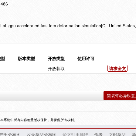
10486
al. gpu accelerated fast fem deformation simulation[C]. United States
类型
版本类型
开放类型
使用许可
开放获取
--
请求全文
[发表评论/异议/意
，本系统中所有内容都受版权保护，并保留所有权利。
产出分布图
收录类型分布图
论文引用排行
作者
文献类型
学