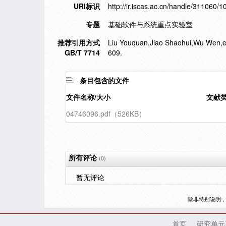
URI标识
http://ir.iscas.ac.cn/handle/311060/
专题
基础软件与系统重点实验室
推荐引用方式
Liu Youquan,Jiao Shaohui,Wu Wen,et 
GB/T 7714
609.
条目包含的文件
文件名称/大小
文献
04746096.pdf（526KB）
所有评论
(0)
暂无评论
除非特别说明
首页
研究单元