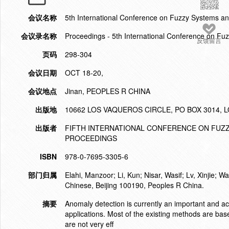
会议名称
5th International Conference on Fuzzy Systems a
会议录名称
Proceedings - 5th International Conference on F
反馈留言
页码
298-304
会议日期
OCT 18-20,
会议地点
Jinan, PEOPLES R CHINA
出版地
10662 LOS VAQUEROS CIRCLE, PO BOX 3014, L
出版者
FIFTH INTERNATIONAL CONFERENCE ON FUZZ
PROCEEDINGS
ISBN
978-0-7695-3305-6
部门归属
Elahi, Manzoor; Li, Kun; Nisar, Wasif; Lv, Xinjie;
Chinese, Beijing 100190, Peoples R China.
摘要
Anomaly detection is currently an important and a
applications. Most of the existing methods are ba
are not very eff