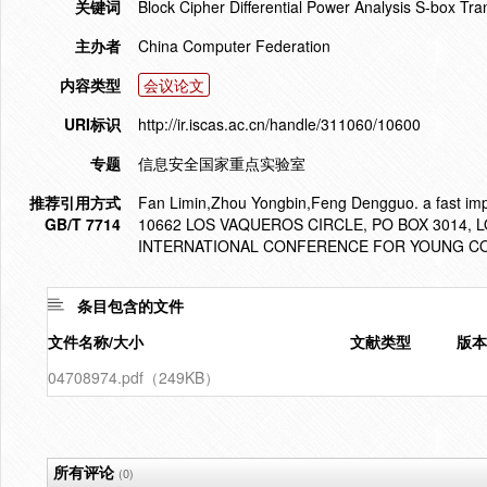
关键词
Block Cipher Differential Power Analysis S-box T
主办者
China Computer Federation
内容类型
会议论文
URI标识
http://ir.iscas.ac.cn/handle/311060/10600
专题
信息安全国家重点实验室
推荐引用方式
Fan Limin,Zhou Yongbin,Feng Dengguo. a fast impl
GB/T 7714
10662 LOS VAQUEROS CIRCLE, PO BOX 3014, 
INTERNATIONAL CONFERENCE FOR YOUNG COMP
条目包含的文件
文件名称/大小
文献类型
版本
04708974.pdf（249KB）
所有评论
(0)