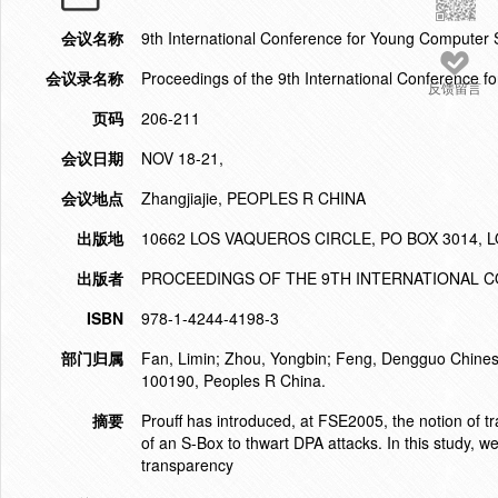
会议名称
9th International Conference for Young Computer S
会议录名称
Proceedings of the 9th International Conference 
反馈留言
页码
206-211
会议日期
NOV 18-21,
会议地点
Zhangjiajie, PEOPLES R CHINA
出版地
10662 LOS VAQUEROS CIRCLE, PO BOX 3014, L
出版者
PROCEEDINGS OF THE 9TH INTERNATIONAL C
ISBN
978-1-4244-4198-3
部门归属
Fan, Limin; Zhou, Yongbin; Feng, Dengguo Chinese 
100190, Peoples R China.
摘要
Prouff has introduced, at FSE2005, the notion of tra
of an S-Box to thwart DPA attacks. In this study, 
transparency