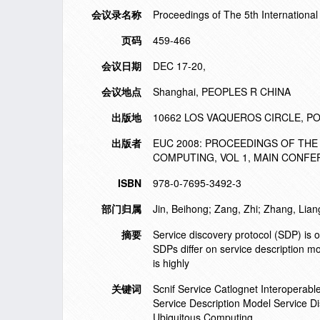
会议录名称
Proceedings of The 5th Internatio
页码
459-466
会议日期
DEC 17-20,
会议地点
Shanghai, PEOPLES R CHINA
出版地
10662 LOS VAQUEROS CIRCLE, PO 
出版者
EUC 2008: PROCEEDINGS OF TH
COMPUTING, VOL 1, MAIN CONF
ISBN
978-0-7695-3492-3
部门归属
Jin, Beihong; Zang, Zhi; Zhang, Lian
摘要
Service discovery protocol (SDP) is 
SDPs differ on service description m
is highly
关键词
Scnif Service Catlognet Interoperab
Service Description Model Service D
Ubiquitous Computing