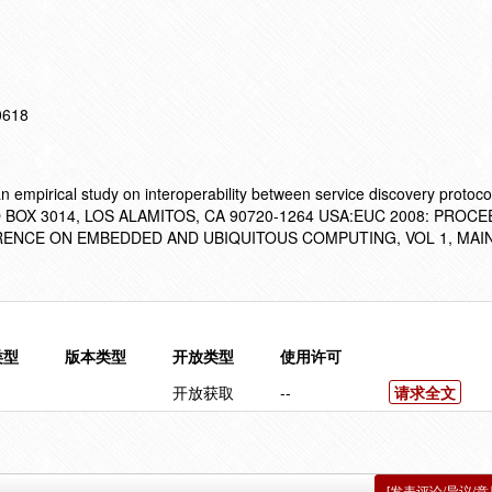
10618
 empirical study on interoperability between service discovery protoco
 BOX 3014, LOS ALAMITOS, CA 90720-1264 USA:EUC 2008: PROC
ENCE ON EMBEDDED AND UBIQUITOUS COMPUTING, VOL 1, MAI
类型
版本类型
开放类型
使用许可
开放获取
--
请求全文
[发表评论/异议/意