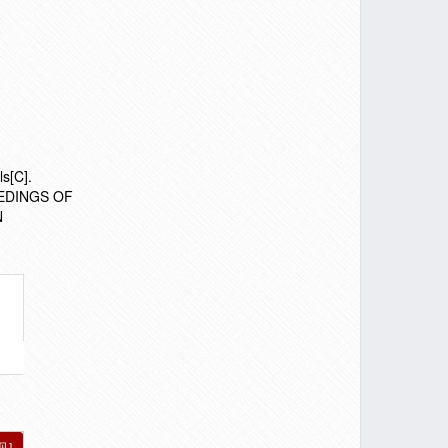
ls[C].
EEDINGS OF
N
见]