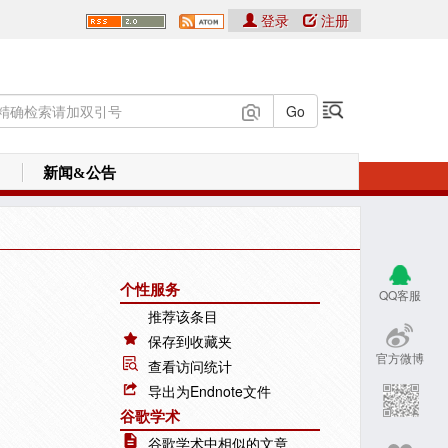
登录
注册
新闻&公告
个性服务
QQ客服
推荐该条目
保存到收藏夹
官方微博
查看访问统计
导出为Endnote文件
谷歌学术
谷歌学术中相似的文章