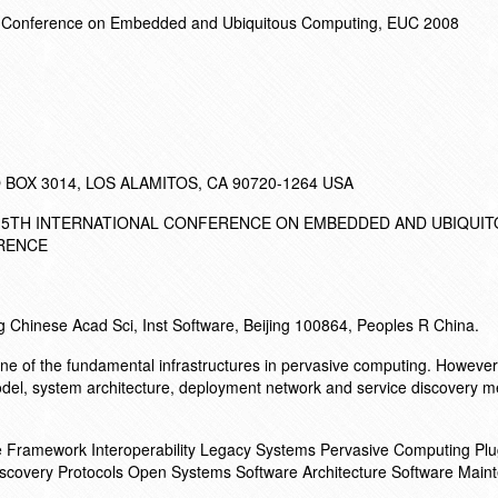
nal Conference on Embedded and Ubiquitous Computing, EUC 2008
BOX 3014, LOS ALAMITOS, CA 90720-1264 USA
E 5TH INTERNATIONAL CONFERENCE ON EMBEDDED AND UBIQUI
ERENCE
g Chinese Acad Sci, Inst Software, Beijing 100864, Peoples R China.
one of the fundamental infrastructures in pervasive computing. However
odel, system architecture, deployment network and service discovery m
le Framework Interoperability Legacy Systems Pervasive Computing Plu
iscovery Protocols Open Systems Software Architecture Software Main