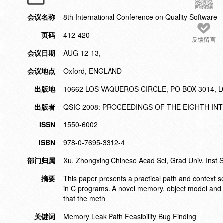
会议名称
8th International Conference on Quality Software
页码
412-420
反馈留言
会议日期
AUG 12-13,
会议地点
Oxford, ENGLAND
出版地
10662 LOS VAQUEROS CIRCLE, PO BOX 3014, L
出版者
QSIC 2008: PROCEEDINGS OF THE EIGHTH I
ISSN
1550-6002
ISBN
978-0-7695-3312-4
部门归属
Xu, Zhongxing Chinese Acad Sci, Grad Univ, Inst 
摘要
This paper presents a practical path and context s
in C programs. A novel memory, object model and
that the meth
关键词
Memory Leak Path Feasibility Bug Finding