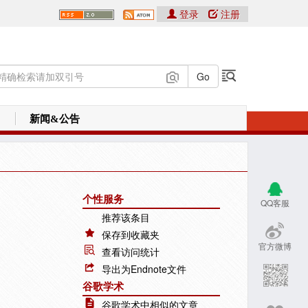
登录
注册
新闻&公告
个性服务
QQ客服
推荐该条目
保存到收藏夹
官方微博
查看访问统计
导出为Endnote文件
谷歌学术
谷歌学术中相似的文章