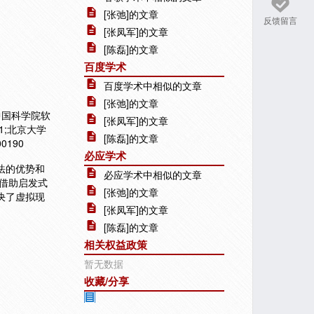
[张弛]的文章
反馈留言
[张凤军]的文章
[陈磊]的文章
百度学术
百度学术中相似的文章
[张弛]的文章
;中国科学院软
[张凤军]的文章
1;北京大学
[陈磊]的文章
190
必应学术
法的优势和
必应学术中相似的文章
借助启发式
[张弛]的文章
解决了虚拟现
[张凤军]的文章
[陈磊]的文章
相关权益政策
暂无数据
收藏/分享