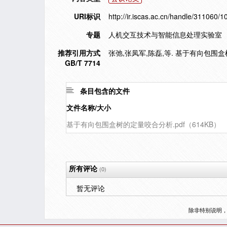
URI标识
http://ir.iscas.ac.cn/handle/311060/
专题
人机交互技术与智能信息处理实验室
推荐引用方式
张弛,张凤军,陈磊,等. 基于有向包围盒树的定
GB/T 7714
条目包含的文件
文件名称/大小
基于有向包围盒树的定量咬合分析.pdf（614KB）
所有评论
(0)
暂无评论
除非特别说明