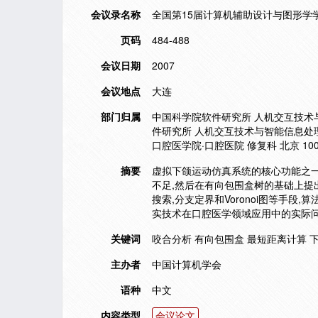
会议录名称
全国第15届计算机辅助设计与图形学
页码
484-488
会议日期
2007
会议地点
大连
部门归属
中国科学院软件研究所 人机交互技术与智
件研究所 人机交互技术与智能信息处理实验
口腔医学院·口腔医院 修复科 北京 10
摘要
虚拟下颌运动仿真系统的核心功能之
不足,然后在有向包围盒树的基础上提
搜索,分支定界和Voronoi图等手
实技术在口腔医学领域应用中的实际
关键词
咬合分析 有向包围盒 最短距离计算 
主办者
中国计算机学会
语种
中文
内容类型
会议论文