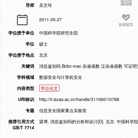
导师
吴文玲
2011-05-27
反馈留言
学位授予单位
中国科学院研究生院
学位
硕士
学位授予地点
北京
关键词
消息鉴别码 Bcbc-mac 杂凑函数 泛杂凑函数 可证
学科领域
数据安全与计算机安全
内容类型
学位论文
URI标识
http://ir.iscas.ac.cn/handle/311060/10788
专题
信息安全国家重点实验室
推荐引用方式
梁博. 消息鉴别码的分析和设计[D]. 北京. 中国科学院
GB/T 7714