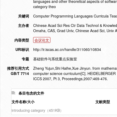
languages and other theoretical aspects of softwar
category theo
关键词
Computer Programming Languages Curricula Tea
主办者
Chinese Acad Sci Res Ctr Data Technol & Knowled
Omaha, CAS, Grad Univ, Chinese Acad Sci, Univ 
内容类型
会议论文
URI标识
http://ir.iscas.ac.cn/handle/311060/10834
专题
基础软件与系统重点实验室
推荐引用方式
Zheng Yujun,Shi Haihe,Xue Jinyun. from mathematic
GB/T 7714
computer science curriculum[C]. HEIDELBERGER
ICCS 2007, Pt 3, Proceedings,2007:469-476.
条目包含的文件
文件名称/大小
文献类型
introducing category（451KB）