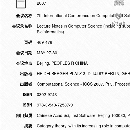
2007
会议名称
7th International Conference on Computational Sc
反馈留言
会议录名称
Lecture Notes in Computer Science (including subser
Bioinformatics)
页码
469-476
会议日期
MAY 27-30,
会议地点
Beijing, PEOPLES R CHINA
出版地
HEIDELBERGER PLATZ 3, D-14197 BERLIN, G
出版者
Computational Science - ICCS 2007, Pt 3, Procee
ISSN
0302-9743
ISBN
978-3-540-72587-9
部门归属
Chinese Acad Sci, Inst Software, Beijing 100080, 
摘要
Category theory, with its increasing role in comput