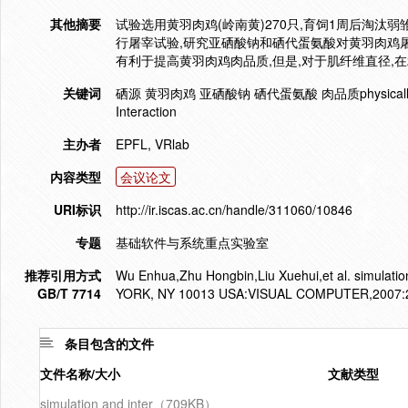
其他摘要
试验选用黄羽肉鸡(岭南黄)270只,育饲1周后淘汰弱
行屠宰试验,研究亚硒酸钠和硒代蛋氨酸对黄羽肉鸡
有利于提高黄羽肉鸡肉品质,但是,对于肌纤维直径,
关键词
硒源 黄羽肉鸡 亚硒酸钠 硒代蛋氨酸 肉品质physically Based S
Interaction
主办者
EPFL, VRlab
内容类型
会议论文
URI标识
http://ir.iscas.ac.cn/handle/311060/10846
专题
基础软件与系统重点实验室
推荐引用方式
Wu Enhua,Zhu Hongbin,Liu Xuehui,et al. simulati
GB/T 7714
YORK, NY 10013 USA:VISUAL COMPUTER,2007:2
条目包含的文件
文件名称/大小
文献类型
simulation and inter（709KB）