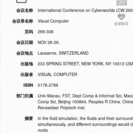
会议名称
International Conference on Cyberworlds (CW 200
会议录名称
Visual Computer
反馈留言
页码
299-308
会议日期
NOV 28-29,
会议地点
Lausanne, SWITZERLAND
出版地
233 SPRING STREET, NEW YORK, NY 10013 US
出版者
VISUAL COMPUTER
ISSN
0178-2789
部门归属
Univ Macau, FST, Dept Comp & Informat Sci, Macao
Comp Sci, Beijing 100864, Peoples R China. Chine
Rensselaer Polytech Inst,
摘要
In the fluid simulation, the fluids and their surr
simultaneously, and different surroundings would c
motio