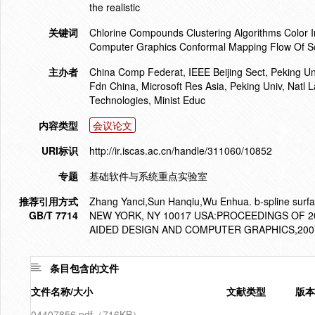
the realistic
关键词
Chlorine Compounds Clustering Algorithms Color
Computer Graphics Conformal Mapping Flow Of Sol
主办者
China Comp Federat, IEEE Beijing Sect, Peking Uni
Fdn China, Microsoft Res Asia, Peking Univ, Natl
Technologies, Minist Educ
内容类型
会议论文
URI标识
http://ir.iscas.ac.cn/handle/311060/10852
专题
基础软件与系统重点实验室
推荐引用方式
Zhang Yanci,Sun Hanqiu,Wu Enhua. b-spline surfac
GB/T 7714
NEW YORK, NY 10017 USA:PROCEEDINGS OF 
AIDED DESIGN AND COMPUTER GRAPHICS,2007
条目包含的文件
文件名称/大小
文献类型
版本
04407856.pdf（716KB）