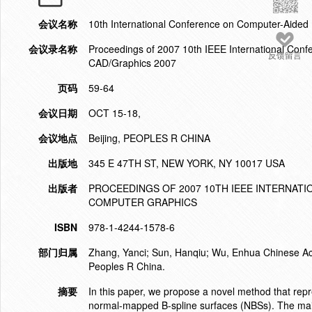
会议名称
10th International Conference on Computer-Aide
会议录名称
Proceedings of 2007 10th IEEE International Con
反馈留言
CAD/Graphics 2007
页码
59-64
会议日期
OCT 15-18,
会议地点
Beijing, PEOPLES R CHINA
出版地
345 E 47TH ST, NEW YORK, NY 10017 USA
出版者
PROCEEDINGS OF 2007 10TH IEEE INTERNAT
COMPUTER GRAPHICS
ISBN
978-1-4244-1578-6
部门归属
Zhang, Yanci; Sun, Hanqiu; Wu, Enhua Chinese Aca
Peoples R China.
摘要
In this paper, we propose a novel method that repre
normal-mapped B-spline surfaces (NBSs). The main