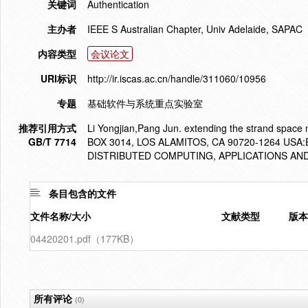
关键词
Authentication
主办者
IEEE S Australian Chapter, Univ Adelaide, SAPAC
内容类型
会议论文
URI标识
http://ir.iscas.ac.cn/handle/311060/10956
专题
基础软件与系统重点实验室
推荐引用方式
Li Yongjian,Pang Jun. extending the strand spac
GB/T 7714
BOX 3014, LOS ALAMITOS, CA 90720-1264 U
DISTRIBUTED COMPUTING, APPLICATIONS AND
条目包含的文件
文件名称/大小
文献类型
版本
04420201.pdf（177KB）
所有评论
(0)