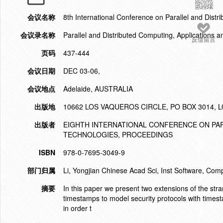
会议名称
8th International Conference on Parallel and Dist
会议录名称
Parallel and Distributed Computing, Applications
反馈留言
页码
437-444
会议日期
DEC 03-06,
会议地点
Adelaide, AUSTRALIA
出版地
10662 LOS VAQUEROS CIRCLE, PO BOX 3014, L
出版者
EIGHTH INTERNATIONAL CONFERENCE ON PAR
TECHNOLOGIES, PROCEEDINGS
ISBN
978-0-7695-3049-9
部门归属
Li, Yongjian Chinese Acad Sci, Inst Software, Comp
摘要
In this paper we present two extensions of the st
timestamps to model security protocols with timest
in order t