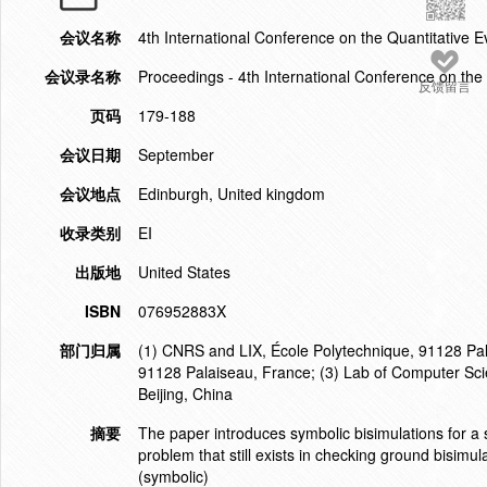
会议名称
4th International Conference on the Quantitative
会议录名称
Proceedings - 4th International Conference on th
反馈留言
页码
179-188
会议日期
September
会议地点
Edinburgh, United kingdom
收录类别
EI
出版地
United States
ISBN
076952883X
部门归属
(1) CNRS and LIX, École Polytechnique, 91128 Pal
91128 Palaiseau, France; (3) Lab of Computer Sci
Beijing, China
摘要
The paper introduces symbolic bisimulations for a s
problem that still exists in checking ground bisimul
(symbolic)