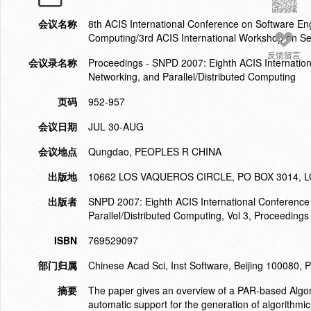
会议名称
8th ACIS International Conference on Software Engin
Computing/3rd ACIS International Workshop on Se
反馈留言
会议录名称
Proceedings - SNPD 2007: Eighth ACIS International
Networking, and Parallel/Distributed Computing
页码
952-957
会议日期
JUL 30-AUG
会议地点
Qungdao, PEOPLES R CHINA
出版地
10662 LOS VAQUEROS CIRCLE, PO BOX 3014, L
出版者
SNPD 2007: Eighth ACIS International Conference on
Parallel/Distributed Computing, Vol 3, Proceedings
ISBN
769529097
部门归属
Chinese Acad Sci, Inst Software, Beijing 100080, 
摘要
The paper gives an overview of a PAR-based Algo
automatic support for the generation of algorithmic 