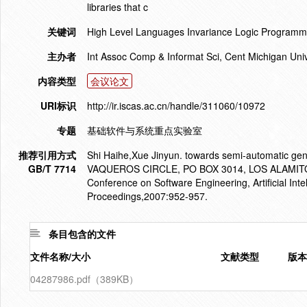
libraries that c
关键词
High Level Languages Invariance Logic Programm
主办者
Int Assoc Comp & Informat Sci, Cent Michigan Uni
内容类型
会议论文
URI标识
http://ir.iscas.ac.cn/handle/311060/10972
专题
基础软件与系统重点实验室
推荐引用方式
Shi Haihe,Xue Jinyun. towards semi-automatic gen
GB/T 7714
VAQUEROS CIRCLE, PO BOX 3014, LOS ALAMITOS,
Conference on Software Engineering, Artificial Inte
Proceedings,2007:952-957.
条目包含的文件
文件名称/大小
文献类型
版本
04287986.pdf（389KB）