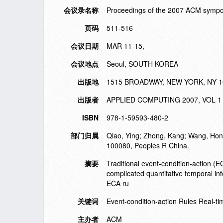
会议录名称
Proceedings of the 2007 ACM sympo
页码
511-516
会议日期
MAR 11-15,
会议地点
Seoul, SOUTH KOREA
出版地
1515 BROADWAY, NEW YORK, NY 1
出版者
APPLIED COMPUTING 2007, VOL 1
ISBN
978-1-59593-480-2
部门归属
Qiao, Ying; Zhong, Kang; Wang, HongA
100080, Peoples R China.
摘要
Traditional event-condition-action (E
complicated quantitative temporal inf
ECA ru
关键词
Event-condition-action Rules Real-
主办者
ACM