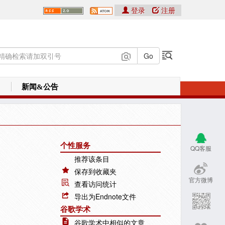
登录
注册
新闻&公告
个性服务
QQ客服
推荐该条目
保存到收藏夹
官方微博
查看访问统计
导出为Endnote文件
谷歌学术
谷歌学术中相似的文章