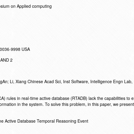
sium on Applied computing
0036-9998 USA
 AND 2
n; Li, Xiang Chinese Acad Sci, Inst Software, Intelligence Engn Lab, 
CA) rules in real-time active database (RTADB) lack the capabilities to 
ormation in the system. To solve this problem, in this paper, we present
time Active Database Temporal Reasoning Event