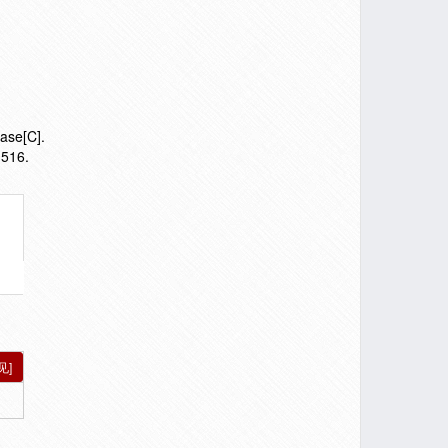
ase[C].
516.
见]