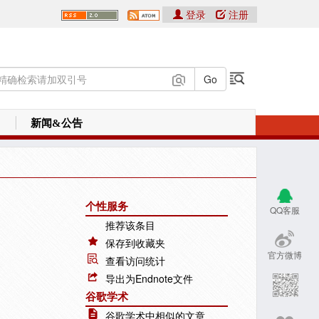
登录
注册
新闻&公告
个性服务
QQ客服
推荐该条目
保存到收藏夹
官方微博
查看访问统计
导出为Endnote文件
谷歌学术
谷歌学术中相似的文章