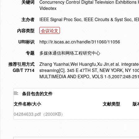
关键词
Concurrency Control Digital Television Exhibition
Videotex
主办者
IEEE Signal Proc Soc, IEEE Circuits & Syst Soc
内容类型
会议论文
URI标识
http://ir.iscas.ac.cn/handle/311060/11056
专题
多媒体通信和网络工程研究中心
推荐引用方式
Zhang Yuanhai,Wei Huangfu,Xu Jin,et al. integrate
GB/T 7714
streaming[C]. 345 E 47TH ST, NEW YORK, NY
MULTIMEDIA AND EXPO, VOLS 1-5,2007:248-251
条目包含的文件
文件名称/大小
文献类型
版
04284633.pdf（2000KB）