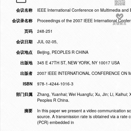
会议名称
IEEE International Conference on Multimedia and
会议录名称
Proceedings of the 2007 IEEE International Conf
反馈留言
页码
248-251
会议日期
JUL 02-05,
会议地点
Beijing, PEOPLES R CHINA
出版地
345 E 47TH ST, NEW YORK, NY 10017 USA
出版者
2007 IEEE INTERNATIONAL CONFERENCE ON M
ISBN
978-1-4244-1016-3
部门归属
Zhang, Yuanhai; Wei Huangfu; Xu, Jin; Li, Kaihui;
Peoples R China.
摘要
In this paper we present a video communication sc
source. A transmission rate is obtained via a rate
(PCR) embedded in