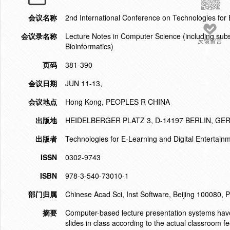
会议名称
2nd International Conference on Technologies for
会议录名称
Lecture Notes in Computer Science (including subser
反馈留言
Bioinformatics)
页码
381-390
会议日期
JUN 11-13,
会议地点
Hong Kong, PEOPLES R CHINA
出版地
HEIDELBERGER PLATZ 3, D-14197 BERLIN, G
出版者
Technologies for E-Learning and Digital Entertain
ISSN
0302-9743
ISBN
978-3-540-73010-1
部门归属
Chinese Acad Sci, Inst Software, Beijing 100080, 
摘要
Computer-based lecture presentation systems have 
slides in class according to the actual classroom f