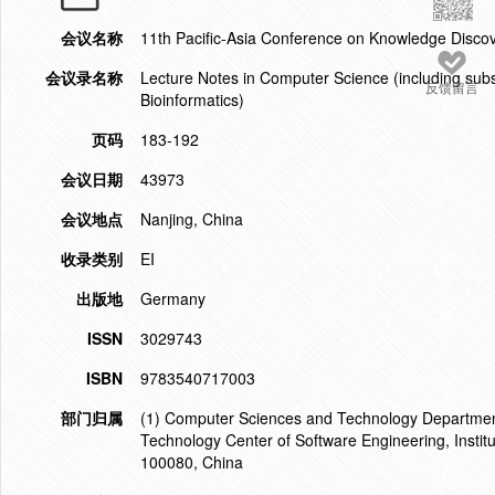
会议名称
11th Pacific-Asia Conference on Knowledge Disc
会议录名称
Lecture Notes in Computer Science (including subser
反馈留言
Bioinformatics)
页码
183-192
会议日期
43973
会议地点
Nanjing, China
收录类别
EI
出版地
Germany
ISSN
3029743
ISBN
9783540717003
部门归属
(1) Computer Sciences and Technology Department, 
Technology Center of Software Engineering, Instit
100080, China