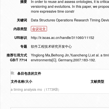
摘要
In order to reuse and assess ontologies, it is crit
versioning and evolutions. In this paper, we propo
more expressive time constr
关键词
Data Structures Operations Research Timing Devi
内容类型
会议论文
URI标识
http://ir.iscas.ac.cn/handle/311060/11152
专题
软件工程技术研究开发中心
推荐引用方式
Yinglong Ma,Beihong Jin,Yuancheng Li,et al. a timi
GB/T 7714
environments[C]. Germany,2007:183-192.
条目包含的文件
文件名称/大小
文献类型
a timing analysis mo（1773KB）