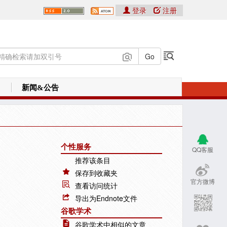
登录
注册
新闻&公告
个性服务
QQ客服
推荐该条目
保存到收藏夹
官方微博
查看访问统计
导出为Endnote文件
谷歌学术
谷歌学术中相似的文章