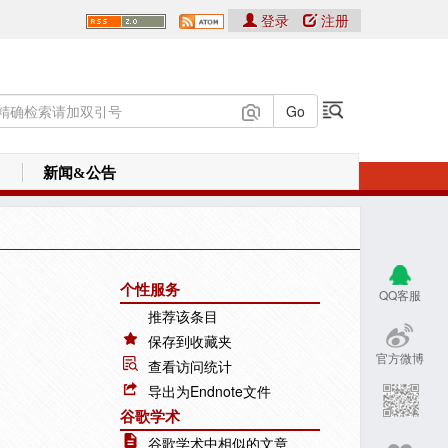
登录
注册
新闻&公告
个性服务
QQ客服
推荐该条目
保存到收藏夹
官方微博
查看访问统计
导出为Endnote文件
谷歌学术
谷歌学术中相似的文章