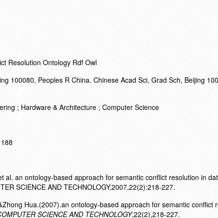
ict Resolution Ontology Rdf Owl
ijing 100080, Peoples R China. Chinese Acad Sci, Grad Sch, Beijing 10
ring ; Hardware & Architecture ; Computer Science
11188
al. an ontology-based approach for semantic conflict resolution in d
PUTER SCIENCE AND TECHNOLOGY,2007,22(2):218-227.
hong Hua.(2007).an ontology-based approach for semantic conflict re
COMPUTER SCIENCE AND TECHNOLOGY
,22(2),218-227.