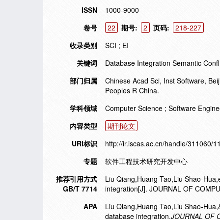
ISSN
1000-9000
卷号
22
期号:
2
页码:
218-227
收录类别
SCI ; EI
关键词
Database Integration Semantic Confl
部门归属
Chinese Acad Sci, Inst Software, Be
Peoples R China.
学科领域
Computer Science ; Software Enginee
内容类型
期刊论文
URI标识
http://ir.iscas.ac.cn/handle/311060/
专题
软件工程技术研究开发中心
推荐引用方式
Liu Qiang,Huang Tao,Liu Shao-Hua,et 
GB/T 7714
integration[J]. JOURNAL OF COM
APA
Liu Qiang,Huang Tao,Liu Shao-Hua,&Z
database integration.
JOURNAL OF 