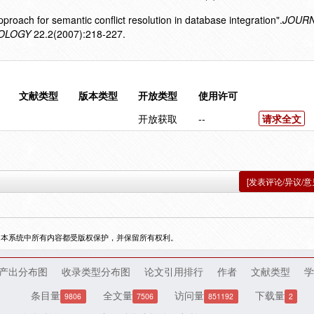
proach for semantic conflict resolution in database integration".
JOURN
OLOGY
22.2(2007):218-227.
文献类型
版本类型
开放类型
使用许可
开放获取
--
请求全文
[发表评论/异议/意
，本系统中所有内容都受版权保护，并保留所有权利。
产出分布图
收录类型分布图
论文引用排行
作者
文献类型
学
条目量
全文量
访问量
下载量
9806
7506
851192
2