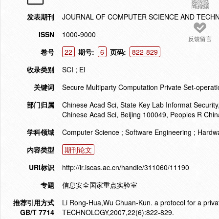
发表期刊
JOURNAL OF COMPUTER SCIENCE AND TECH
ISSN
1000-9000
反馈留言
卷号
22
期号:
6
页码:
822-829
收录类别
SCI ; EI
关键词
Secure Multiparty Computation Private Set-operat
部门归属
Chinese Acad Sci, State Key Lab Informat Security
Chinese Acad Sci, Beijing 100049, Peoples R Chin
学科领域
Computer Science ; Software Engineering ; Hardwa
内容类型
期刊论文
URI标识
http://ir.iscas.ac.cn/handle/311060/11190
专题
信息安全国家重点实验室
推荐引用方式
Li Rong-Hua,Wu Chuan-Kun. a protocol for a p
GB/T 7714
TECHNOLOGY,2007,22(6):822-829.