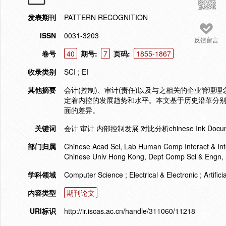
发表期刊
PATTERN RECOGNITION
ISSN
0031-3203
反馈留言
卷号
40
期号:
7
页码:
1855-1867
收录类别
SCI ; EI
其他摘要
会计(控制)、审计(责任)以及与之相关的企业管理
定着内控的发展趋势和水平。本文基于历史沿革分别
面的差异。
关键词
会计 审计 内部控制发展 对比分析chinese Ink Document Digi
部门归属
Chinese Acad Sci, Lab Human Comp Interact & Intel
Chinese Univ Hong Kong, Dept Comp Sci & Engn, 
学科领域
Computer Science ; Electrical & Electronic ; Artifici
内容类型
期刊论文
URI标识
http://ir.iscas.ac.cn/handle/311060/11218