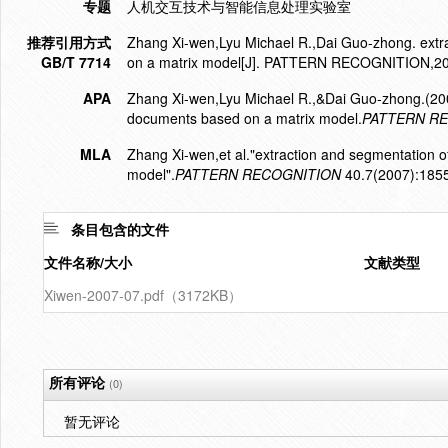
专题
人机交互技术与智能信息处理实验室
推荐引用方式
Zhang Xi-wen,Lyu Michael R.,Dai Guo-zhong. extr
GB/T 7714
on a matrix model[J]. PATTERN RECOGNITION,20
APA
Zhang Xi-wen,Lyu Michael R.,&Dai Guo-zhong.(2007
documents based on a matrix model.
PATTERN R
MLA
Zhang Xi-wen,et al."extraction and segmentation o
model".
PATTERN RECOGNITION
40.7(2007):185
条目包含的文件
文件名称/大小
文献类型
Xiwen-2007-07.pdf（3172KB）
所有评论
(0)
暂无评论