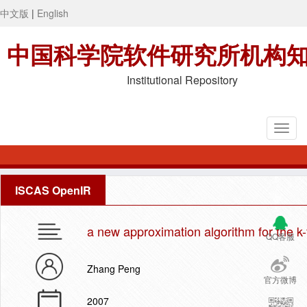
中文版
|
English
中国科学院软件研究所机构
Institutional Repository
ISCAS OpenIR
a new approximation algorithm for the k-f
QQ客服
Zhang Peng
官方微博
2007