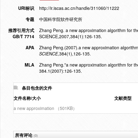
URI标识
http://ir.iscas.ac.cn/handle/311060/11222
专题
中国科学院软件研究所
推荐引用方式
Zhang Peng. a new approximation algorithm for t
GB/T 7714
SCIENCE,2007,384(1):126-135.
APA
Zhang Peng.(2007).a new approximation algorithm fo
SCIENCE
,384(1),126-135.
MLA
Zhang Peng."a new approximation algorithm for the 
384.1(2007):126-135.
条目包含的文件
文件名称/大小
文献类型
a new approximation （501KB）
所有评论
(0)