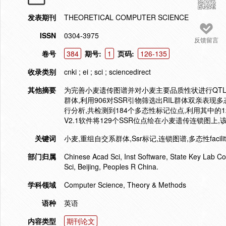
发表期刊
THEORETICAL COMPUTER SCIENCE
ISSN
0304-3975
反馈留言
卷号
384
期号:
1
页码:
126-135
收录类别
cnki ; ei ; sci ; sciencedirect
其他摘要
为完善小麦遗传图谱并对小麦主要品质性状进行QTL定位,
群体,利用906对SSR引物筛选出RIL群体双亲表现多
行分析,共检测到184个多态性标记位点,利用其中的129
V2.1软件将129个SSR位点绘在小麦遗传连锁图上,
关键词
小麦,重组自交系群体,Ssr标记,连锁图谱,多态性facility Locati
部门归属
Chinese Acad Sci, Inst Software, State Key Lab C
Sci, Beijing, Peoples R China.
学科领域
Computer Science, Theory & Methods
语种
英语
内容类型
期刊论文