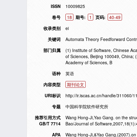
ISSN
10009825
卷号
18
期号:
1
页码:
40-49
收录类别
ei
关键词
Automata Theory Feedforward Contr
部门归属
(1) Institute of Software, Chinese 
of Sciences, Beijing 100049, China; (
Academy of Sciences, B
语种
英语
内容类型
期刊论文
URI标识
http://ir.iscas.ac.cn/handle/311060/
专题
中国科学院软件研究所
推荐引用方式
Wang Hong-Ji,Yao Gang. on the struct
GB/T 7714
Bao/Journal of Software,2007,18(1):
APA
Wang Hong-Ji,&Yao Gang.(2007).on the