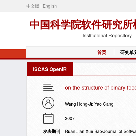
中文版
|
English
中国科学院软件研究所
Institutional Repository
首页
研究单
ISCAS OpenIR
on the structure of binary fe
Wang Hong-Ji; Yao Gang
2007
发表期刊
Ruan Jian Xue Bao/Journal of Softw