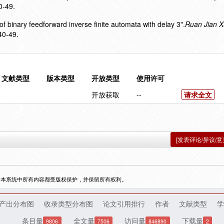
0-49.
of binary feedforward inverse finite automata with delay 3".
Ruan Jian 
40-49.
文献类型
版本类型
开放类型
使用许可
开放获取
--
请求全文
[发表评论/异议/意
，本系统中所有内容都受版权保护，并保留所有权利。
产出分布图
收录类型分布图
论文引用排行
作者
文献类型
学
条目量
全文量
访问量
下载量
9806
7506
846890
2