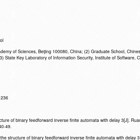
ol
Academy of Sciences, Beijing 100080, China; (2) Graduate School, Chi
3) State Key Laboratory of Information Security, Institute of Software, 
11236
ure of binary feedforward inverse finite automata with delay 3[J]. Rua
40-49.
 structure of binary feedforward inverse finite automata with delay 3