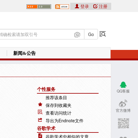
登录
注册
新闻&公告
个性服务
QQ客服
推荐该条目
保存到收藏夹
官方微博
查看访问统计
导出为Endnote文件
谷歌学术
谷歌学术中相似的文章