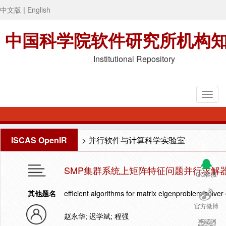
中文版
|
English
中国科学院软件研究所机构
Institutional Repository
ISCAS OpenIR
>
并行软件与计算科学实验室
SMP集群系统上矩阵特征问题并行求解
QQ客服
其他题名
efficient algorithms for matrix eigenproblem solver
官方微博
赵永华; 迟学斌; 程强