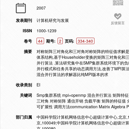
2007
发表期刊
计算机研究与发展
反馈留言
ISSN
1000-1239
卷号
44
期号:
2
页码:
334-340
摘要
对称矩阵三对角化和三对角对称矩阵的特征值求解是
体系结构,基于Householder变换的矩阵三对角化
并行算法 .算法研究集中在SMP集群系统环境下的
并行模式和任务共享的动态调用方法,改善了MPI算法
混合并行算法的求解器比纯MPI版本的求
收录类别
EI
关键词
Smp集群系统 mpi+openmp 混合并行算法 矩
三对角 对称矩阵 通信开销 负载平衡 矩阵的特征值 
可扩展性 调用方法communication Matrix Algebra Parall
部门归属
中国科学院计算机网络信息中心超级计算中心,北京,100
京,100049;中国科学院计算机网络信息中心超级计算
京,100080