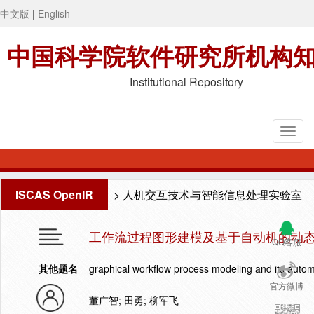
中文版
|
English
中国科学院软件研究所机构
Institutional Repository
ISCAS OpenIR
>
人机交互技术与智能信息处理实验室
工作流过程图形建模及基于自动机的动
QQ客服
其他题名
graphical workflow process modeling and its aut
官方微博
董广智; 田勇; 柳军飞