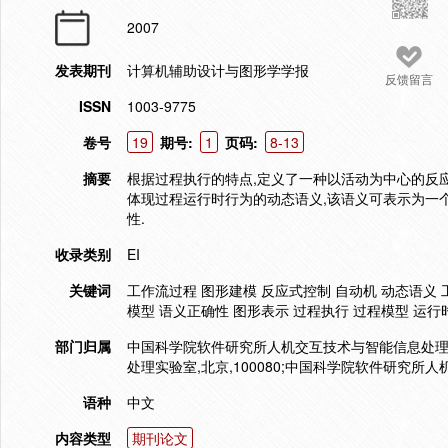
2007
发表期刊
计算机辅助设计与图形学学报
反馈留言
ISSN
1003-9775
卷号
19
期号:
1
页码:
8-13
摘要
根据过程执行的特点,定义了一种以活动为中心的反
体现过程运行时行为的动态语义,该语义可表示为一
性.
收录类别
EI
关键词
工作流过程 图形建模 反应式控制 自动机 动态语义 工作流
模型 语义正确性 图形表示 过程执行 过程模型 运行时
部门归属
中国科学院软件研究所人机交互技术与智能信息处理实
处理实验室,北京,100080;中国科学院软件研究所人
语种
中文
内容类型
期刊论文