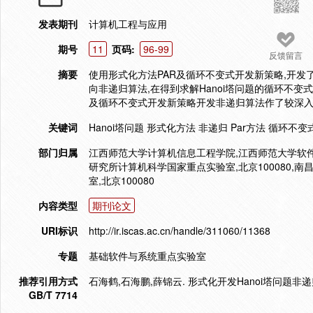
发表期刊
计算机工程与应用
期号
11
页码:
96-99
反馈留言
摘要
使用形式化方法PAR及循环不变式开发新策略,开发了
向非递归算法,在得到求解Hanoi塔问题的循环不
及循环不变式开发新策略开发非递归算法作了较深
关键词
Hanoi塔问题 形式化方法 非递归 Par方法 循环不变
部门归属
江西师范大学计算机信息工程学院,江西师范大学软件学
研究所计算机科学国家重点实验室,北京100080,南昌
室,北京100080
内容类型
期刊论文
URI标识
http://ir.iscas.ac.cn/handle/311060/11368
专题
基础软件与系统重点实验室
推荐引用方式
石海鹤,石海鹏,薛锦云. 形式化开发Hanoi塔问题非递归算法
GB/T 7714