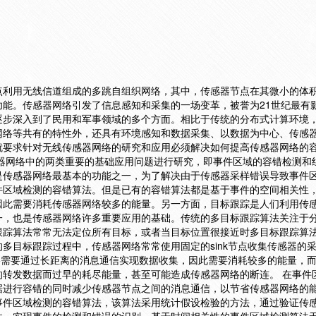
点利用无线信道组成的多跳自组织网络，其中，传感器节点在其微小的体
功能。传感器网络引发了信息感知和采集的一场变革，被誉为21世纪最有
逐步深入到了民用和军事领域的多个方面。相比于传统的分布式计算环境
网络等共有的特性外，还具有环境感知和数据采集、以数据为中心、传感
就要求针对无线传感器网络的研究和应用必须解决如何提高传感器网络的
感器网络中的两类重要的基础应用问题进行研究，即事件区域的容错检测和
是传感器网络最基本的功能之一，为了解决由于传感器采样错误导致事件
件区域检测的容错算法。但是已有的容错算法都是基于事件的空间相关性
因此需要消耗传感器网络较多的能量。另一方面，目标跟踪是人们利用传
一，也是传感器网络许多重要应用的基础。传统的多目标跟踪算法关注于
跟踪算法常常无法定位所有目标，或者当目标位置很接近时多目标跟踪算
多目标跟踪过程中，传感器网络常常使用固定的sink节点收集传感器的
络需要通过长距离的消息通信实现数据收集，因此需要消耗较多的能量，而且
的转发数据而过早的耗尽能量，甚至可能造成传感器网络的断连。 在事件
据进行容错的同时减少传感器节点之间的消息通信，以节省传感器网络的
事件区域检测的容错算法，该算法采用统计假设检验的方法，通过验证传