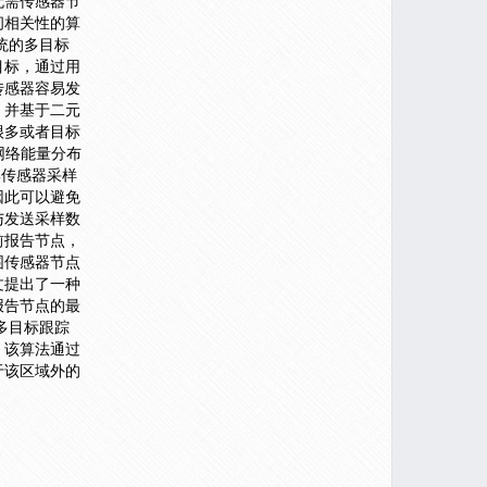
无需传感器节
间相关性的算
统的多目标
目标，通过用
传感器容易发
，并基于二元
很多或者目标
网络能量分布
集传感器采样
因此可以避免
与发送采样数
前报告节点，
围传感器节点
文提出了一种
报告节点的最
多目标跟踪
，该算法通过
于该区域外的