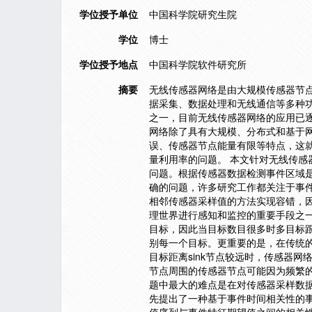
学位授予单位
中国科学院研究生院
学位
博士
学位授予地点
中国科学院软件研究所
摘要
无线传感器网络是由大规模传感器节
据采集、数据处理和无线通信等多种
之一，目前无线传感器网络的应用已
网络除了具有大规模、分布式和基于
误、传感器节点能量有限等特点，这
量利用率的问题。 本文针对无线传
问题。根据传感器数据检测事件区域
确的问题，许多研究工作都关注于事
相邻传感器采样值的方法实现容错，
理世界进行感知和监控的重要手段之
目标，因此当目标数目很多时多目标
别每一个目标。更重要的是，在传统的
目标距离sink节点较远时，传感器网
节点周围的传感器节点可能因为频繁
题中最大的难点是在对传感器采样数
先提出了一种基于事件时间相关性的