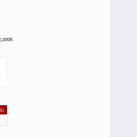
009.
见]