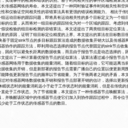
性，实现事件的检测和错误的识别。基于时间相关性的事件区域检测算法
延长传感器网络的寿命。本文还提出了一种同时验证事件时间相关性和空
关性和仅验证空间相关性的容错算法具有更强的错误检测能力。 相比于传
一组运动目标的跟踪问题，即将具有运动相关性的多个目标定义为一个组
目标的位置，从而将对一组目标的跟踪转化为对一个区域的跟踪。考虑到
计假设检验的组目标检测的容错算法。本文还提出了两类组目标定位算法
误差的原因，证明了组目标定位精度的上界。本文提出的算法在目标数目
决基于固定sink节点的多目标跟踪算法造成的数据收集开销大以及传感器
器协作的跟踪方法，即利用动态选择的报告节点代替固定的sink节点收
动，因此可以避免长距离的数据收集，而且由于报告节点是动态选择的，
本文提出了一种计算最优报告节点的近似算法，该算法通过减小报告节点
传感器网络用于数据收集的能量消耗。随着组目标的运动，它可能远离当
数据收集的开销，但是新部署的报告节点需要广播自己的位置以便更新周
可能降低更新报告节点的频率以节省能量。为了平衡两者之间的矛盾，本
通过对传感器网络数据收集开销和报告节点部署开销的估计，选择出更新
于休眠状态时的能量消耗远小于处于工作状态时的能量消耗，但是在传统的
一直处于工作状态。为了节省能量，本文提出了一种传感器节点唤醒算法
域，并唤醒该区域中的传感器节点使它们加入到协作跟踪过程中，而令位
减少处于工作状态的传感器节点的数目。