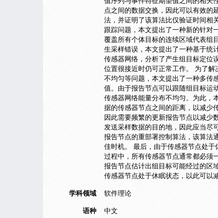
值序列与事件特征期望值之间的相关
点之间的数据交换，因此可以有效的
法，并证明了该算法比仅验证时间相
跟踪问题，本文提出了一种新的针对
覆盖所有个体目标的连续区域代表组
生采样错误，本文提出了一种基于统
传感器网络，分析了产生组目标定位
位置很接近时仍可正常工作。 为了解
不均匀等问题，本文提出了一种多传感
值。由于报告节点可以跟随组目标运
传感器网络能量分布不均匀。为此，
据的传感器节点之间的距离，以减少
因此需要频繁的更新报告节点以减少
发送采样数据的目的地，因此应当尽
报告节点的重部署控制算法，该算法
佳时机。 最后，由于传感器节点处
过程中，所有传感器节点通常都必须
报告节点估计出组目标可能经过的区
传感器节点处于休眠状态，以此可以
学科领域
软件理论
语种
中文