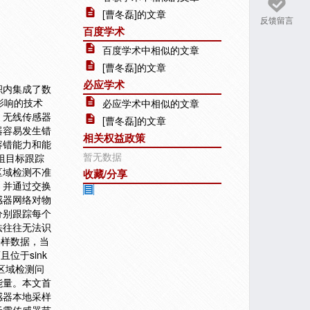
[曹冬磊]的文章
反馈留言
百度学术
百度学术中相似的文章
[曹冬磊]的文章
必应学术
积内集成了数
影响的技术
必应学术中相似的文章
，无线传感器
[曹冬磊]的文章
器容易发生错
相关权益政策
容错能力和能
暂无数据
组目标跟踪
区域检测不准
收藏/分享
，并通过交换
感器网络对物
分别跟踪每个
法往往无法识
采样数据，当
位于sink
区域检测问
能量。本文首
感器本地采样