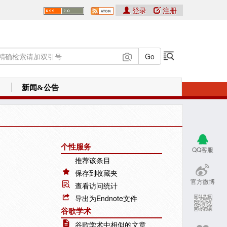
登录
注册
新闻&公告
个性服务
QQ客服
推荐该条目
保存到收藏夹
官方微博
查看访问统计
导出为Endnote文件
谷歌学术
谷歌学术中相似的文章