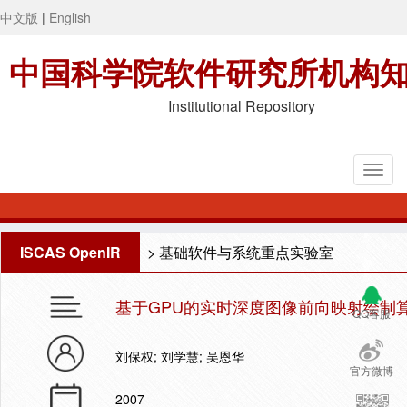
中文版
|
English
中国科学院软件研究所机构
Institutional Repository
ISCAS OpenIR
>
基础软件与系统重点实验室
基于GPU的实时深度图像前向映射绘制
QQ客服
刘保权; 刘学慧; 吴恩华
官方微博
2007