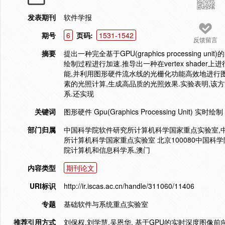
发表期刊
软件学报
期号
6
页码:
1531-1542
反馈留言
摘要
提出一种完全基于GPU(graphics processin
绘制过程进行加速.推导出一种在vertex shad
能,并利用图形硬件流水线的光栅化功能高效地进行图像的
素的光照计算,生成高品质的光照效果.实验表明,该
系.还实现
关键词
图形硬件 Gpu(Graphics Processing Unit
部门归属
中国科学院软件研究所计算机科学国家重点实验室,
所计算机科学国家重点实验室 北京100080中国科学院研
院计算机和信息科学系,澳门
内容类型
期刊论文
URI标识
http://ir.iscas.ac.cn/handle/311060/11406
专题
基础软件与系统重点实验室
推荐引用方式
刘保权,刘学慧,吴恩华. 基于GPU的实时深度图像前向映射绘制