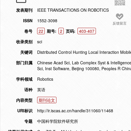
发表期刊
IEEE TRANSACTIONS ON ROBOTICS
ISSN
1552-3098
反馈留言
卷号
22
期号:
2
页码:
403-407
收录类别
sci
关键词
Distributed Control Hunting Local Interaction Mobi
部门归属
Chinese Acad Sci, Lab Complex Syst & Intelligence
Sci, Inst Software, Beijing 100080, Peoples R Chin
学科领域
Robotics
语种
英语
内容类型
期刊论文
URI标识
http://ir.iscas.ac.cn/handle/311060/11468
专题
中国科学院软件研究所