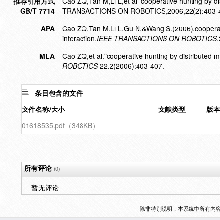
推荐引用方式
Cao ZQ,Tan M,Li L,et al. cooperative hunting by dis
GB/T 7714
TRANSACTIONS ON ROBOTICS,2006,22(2):403-
APA
Cao ZQ,Tan M,Li L,Gu N,&Wang S.(2006).cooperativ
interaction.
IEEE TRANSACTIONS ON ROBOTICS
,
MLA
Cao ZQ,et al."cooperative hunting by distributed mo
ROBOTICS
22.2(2006):403-407.
条目包含的文件
文件名称/大小
文献类型
版本
01618535.pdf（348KB）
所有评论
(0)
暂无评论
除非特别说明，本系统中所有内