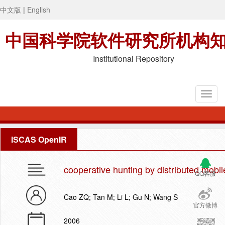
中文版
|
English
中国科学院软件研究所机构
Institutional Repository
ISCAS OpenIR
cooperative hunting by distributed mobil
QQ客服
Cao ZQ; Tan M; Li L; Gu N; Wang S
官方微博
2006