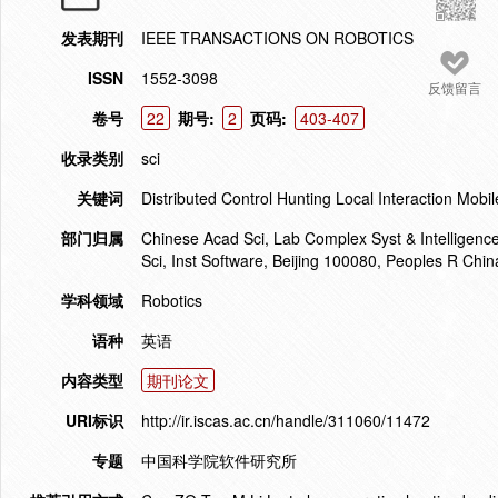
发表期刊
IEEE TRANSACTIONS ON ROBOTICS
ISSN
1552-3098
反馈留言
卷号
22
期号:
2
页码:
403-407
收录类别
sci
关键词
Distributed Control Hunting Local Interaction Mobi
部门归属
Chinese Acad Sci, Lab Complex Syst & Intelligence
Sci, Inst Software, Beijing 100080, Peoples R Chin
学科领域
Robotics
语种
英语
内容类型
期刊论文
URI标识
http://ir.iscas.ac.cn/handle/311060/11472
专题
中国科学院软件研究所