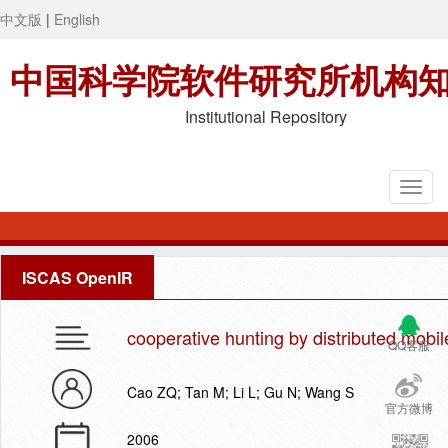
中文版
|
English
中国科学院软件研究所机构
Institutional Repository
ISCAS OpenIR
cooperative hunting by distributed mobil
QQ客服
Cao ZQ; Tan M; Li L; Gu N; Wang S
官方微博
2006