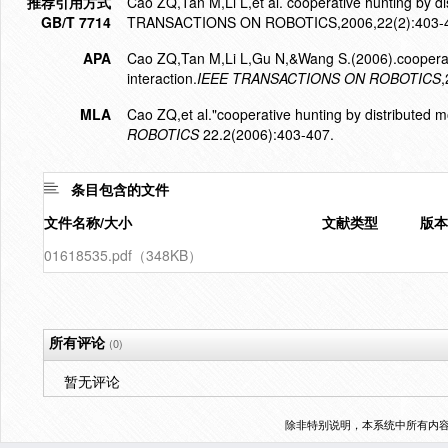
推荐引用方式
Cao ZQ,Tan M,Li L,et al. cooperative hunting by dis
GB/T 7714
TRANSACTIONS ON ROBOTICS,2006,22(2):403-
APA
Cao ZQ,Tan M,Li L,Gu N,&Wang S.(2006).cooperativ
interaction.
IEEE TRANSACTIONS ON ROBOTICS
,
MLA
Cao ZQ,et al."cooperative hunting by distributed mo
ROBOTICS
22.2(2006):403-407.
条目包含的文件
文件名称/大小
文献类型
版本
01618535.pdf（348KB）
所有评论
(0)
暂无评论
除非特别说明，本系统中所有内