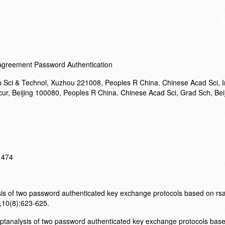
 Agreement Password Authentication
 Sci & Technol, Xuzhou 221008, Peoples R China. Chinese Acad Sci, I
cur, Beijing 100080, Peoples R China. Chinese Acad Sci, Grad Sch, Bei
11474
sis of two password authenticated key exchange protocols based on rsa
0(8):623-625.
ptanalysis of two password authenticated key exchange protocols bas