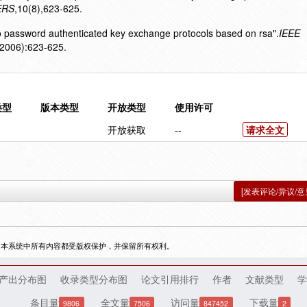
ERS
,10(8),623-625.
two password authenticated key exchange protocols based on rsa".
IEEE
2006):623-625.
类型
版本类型
开放类型
使用许可
开放获取
--
请求全文
[发表评论/异议/意
，本系统中所有内容都受版权保护，并保留所有权利。
产出分布图
收录类型分布图
论文引用排行
作者
文献类型
学
条目量
全文量
访问量
下载量
9806
7506
847452
2