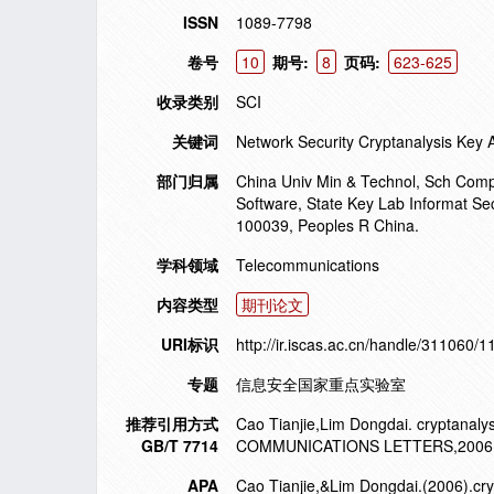
ISSN
1089-7798
卷号
10
期号:
8
页码:
623-625
收录类别
SCI
关键词
Network Security Cryptanalysis Key
部门归属
China Univ Min & Technol, Sch Comp
Software, State Key Lab Informat Se
100039, Peoples R China.
学科领域
Telecommunications
内容类型
期刊论文
URI标识
http://ir.iscas.ac.cn/handle/311060/
专题
信息安全国家重点实验室
推荐引用方式
Cao Tianjie,Lim Dongdai. cryptanaly
GB/T 7714
COMMUNICATIONS LETTERS,2006,1
APA
Cao Tianjie,&Lim Dongdai.(2006).cry