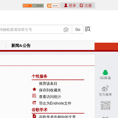
登录
注册
新闻&公告
个性服务
QQ客服
推荐该条目
保存到收藏夹
官方微博
查看访问统计
导出为Endnote文件
谷歌学术
谷歌学术中相似的文章