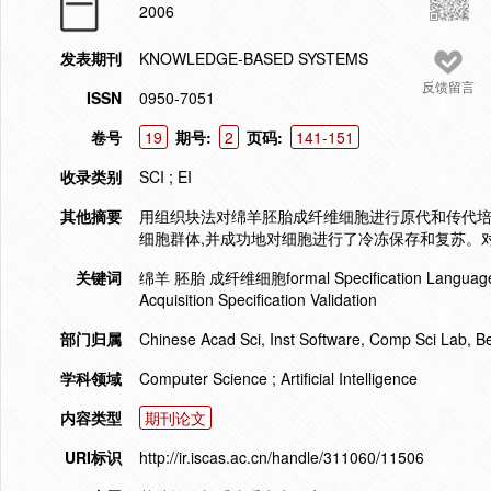
2006
发表期刊
KNOWLEDGE-BASED SYSTEMS
反馈留言
ISSN
0950-7051
卷号
19
期号:
2
页码:
141-151
收录类别
SCI ; EI
其他摘要
用组织块法对绵羊胚胎成纤维细胞进行原代和传代培
细胞群体,并成功地对细胞进行了冷冻保存和复苏。
关键词
绵羊 胚胎 成纤维细胞formal Specification Language Con
Acquisition Specification Validation
部门归属
Chinese Acad Sci, Inst Software, Comp Sci Lab, B
学科领域
Computer Science ; Artificial Intelligence
内容类型
期刊论文
URI标识
http://ir.iscas.ac.cn/handle/311060/11506