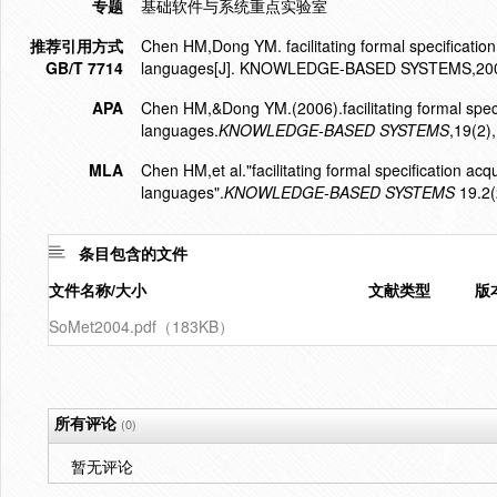
专题
基础软件与系统重点实验室
推荐引用方式
Chen HM,Dong YM. facilitating formal specification 
GB/T 7714
languages[J]. KNOWLEDGE-BASED SYSTEMS,2006
APA
Chen HM,&Dong YM.(2006).facilitating formal specif
languages.
KNOWLEDGE-BASED SYSTEMS
,19(2)
MLA
Chen HM,et al."facilitating formal specification acq
languages".
KNOWLEDGE-BASED SYSTEMS
19.2(
条目包含的文件
文件名称/大小
文献类型
版
SoMet2004.pdf（183KB）
所有评论
(0)
暂无评论