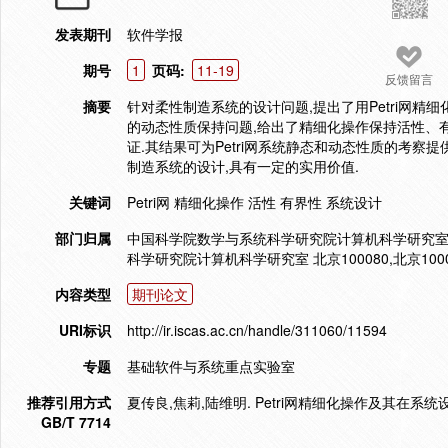
发表期刊
软件学报
期号
1
页码:
11-19
反馈留言
摘要
针对柔性制造系统的设计问题,提出了用Petri网精细
的动态性质保持问题,给出了精细化操作保持活性、
证.其结果可为Petri网系统静态和动态性质的考察提
制造系统的设计,具有一定的实用价值.
关键词
Petri网 精细化操作 活性 有界性 系统设计
部门归属
中国科学院数学与系统科学研究院计算机科学研究室
科学研究院计算机科学研究室 北京100080,北京10008
内容类型
期刊论文
URI标识
http://ir.iscas.ac.cn/handle/311060/11594
专题
基础软件与系统重点实验室
推荐引用方式
夏传良,焦莉,陆维明. Petri网精细化操作及其在系统设计中的
GB/T 7714